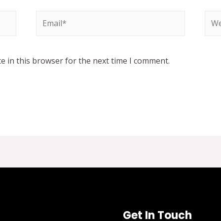
Email*
Web
e in this browser for the next time I comment.
Get In Touch