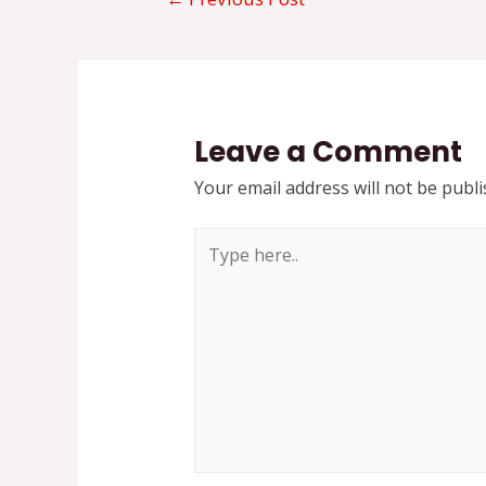
navigation
Leave a Comment
Your email address will not be publi
Type
here..