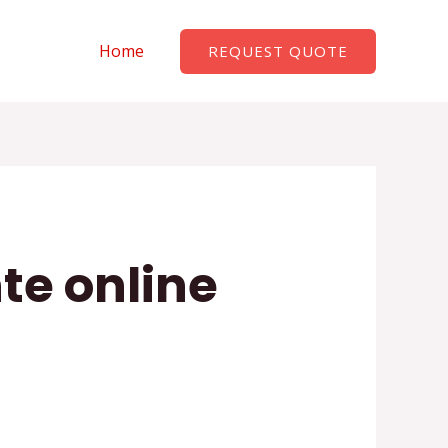
Home
REQUEST QUOTE
te online