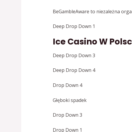
BeGambleAware to niezależna organi
Deep Drop Down 1
Ice Casino W Pols
Deep Drop Down 3
Deep Drop Down 4
Drop Down 4
Głęboki spadek
Drop Down 3
Drop Down 1