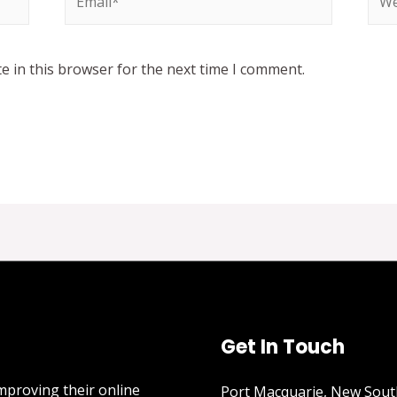
e in this browser for the next time I comment.
Get In Touch
mproving their online
Port Macquarie, New Sout