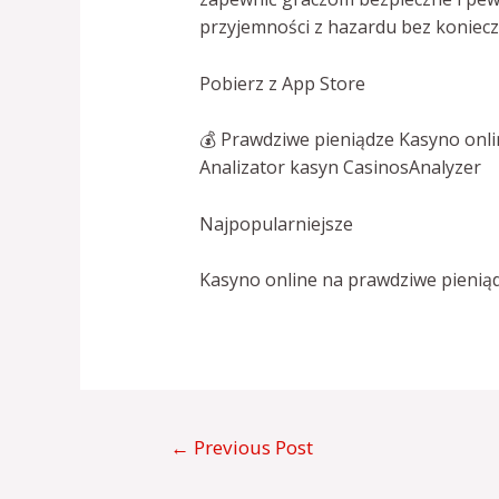
przyjemności z hazardu bez koniec
Pobierz z App Store
💰 Prawdziwe pieniądze Kasyno on
Analizator kasyn CasinosAnalyzer
Najpopularniejsze
Kasyno online na prawdziwe pienią
Post
←
Previous Post
navigation