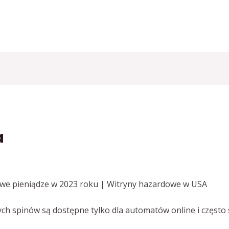
a
iwe pieniądze w 2023 roku | Witryny hazardowe w USA
ch spinów są dostępne tylko dla automatów online i często