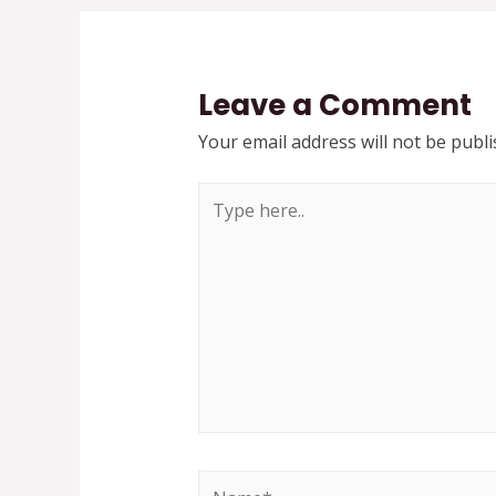
Leave a Comment
Your email address will not be publi
Type
here..
Name*