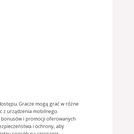
 dostępu. Gracze mogą grać w różne
c z urządzenia mobilnego.
r, bonusów i promocji oferowanych
bezpieczeństwa i ochrony, aby
ietny sposób na czerpanie