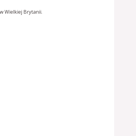
Wielkiej Brytanii.